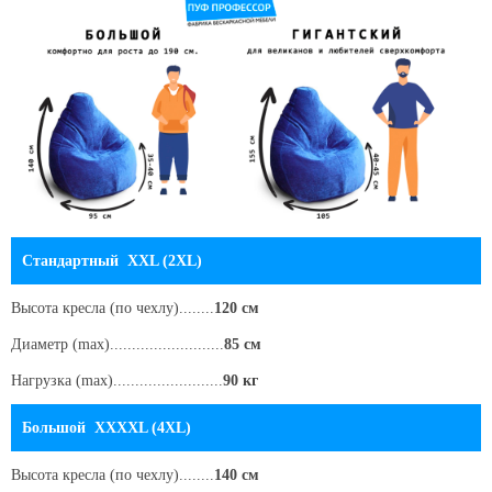
Стандартный XXL (2XL)
Высота кресла
(по чехлу)
........
120 см
Диаметр (max)..........................
85 см
Нагрузка (max).........................
90 кг
Большой XXXXL (4XL)
Высота кресла
(по чехлу)
........
140 см