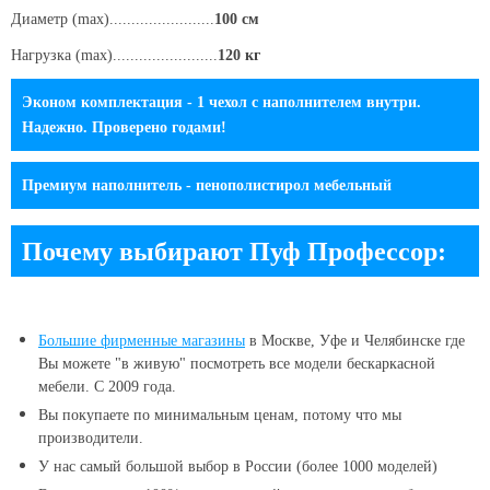
Диаметр (max)........................
100 см
Нагрузка (max)........................
120 кг
Эконом комплектация - 1 чехол с наполнителем внутри.
Надежно. Проверено годами!
Премиум наполнитель - пенополистирол мебельный
Почему выбирают Пуф Профессор:
Большие
фирменные магазины
в Москве, Уфе и Челябинске
где
Вы можете "в живую" посмотреть все модели бескаркасной
мебели. С 2009 года.
Вы покупаете по минимальным ценам, потому что мы
производители.
У нас самый большой выбор в России (более 1000 моделей)