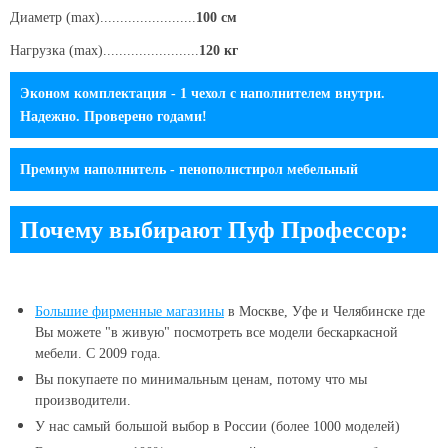
Диаметр (max)........................
100 см
Нагрузка (max)........................
120 кг
Эконом комплектация - 1 чехол с наполнителем внутри.
Надежно. Проверено годами!
Премиум наполнитель - пенополистирол мебельный
Почему выбирают Пуф Профессор:
Большие
фирменные магазины
в Москве, Уфе и Челябинске
где
Вы можете "в живую" посмотреть все модели бескаркасной
мебели. С 2009 года.
Вы покупаете по минимальным ценам, потому что мы
производители.
У нас самый большой выбор в России (более 1000 моделей)