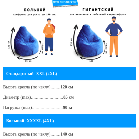
Стандартный XXL (2XL)
Высота кресла
(по чехлу)
........
120 см
Диаметр (max)..........................
85 см
Нагрузка (max).........................
90 кг
Большой XXXXL (4XL)
Высота кресла
(по чехлу)
........
140 см