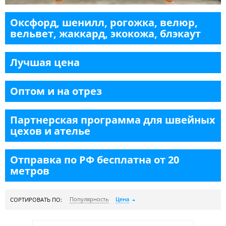
Оксфорд, шенилл, рогожка, велюр,
вельвет, жаккард, экокожа, блэкаут
Лучшая цена
Оптом и на отрез
Партнерская программа для швейных
цехов и ателье
Отправка по РФ бесплатна от 20
метров
Цена
Популярность
СОРТИРОВАТЬ ПО: