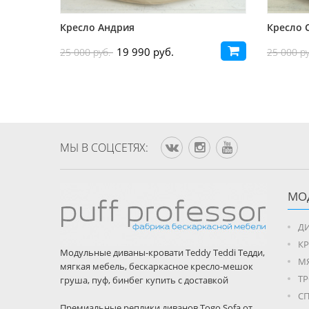
Кресло Андрия
Кресло 
19 990 руб.
25 000 руб.
25 000 р
МЫ В CОЦСЕТЯХ:
МО
ДИ
К
Модульные диваны-кровати Teddy Teddi Тедди,
М
мягкая мебель, бескаркасное кресло-мешок
Т
груша, пуф, бинбег купить с доставкой
С
Премиальные реплики диванов Togo Sofa от