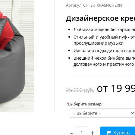
Артикул: CH_EK_KRASNCHERN
Дизайнерское кр
Любимая модель бескаркасн
Стильный и удобный пуф - э
прослушивание музыки
Идеально подходит для взро
Внешний чехол бинбега выпол
долговечного и практичного
oт
19 99
25 000 руб.
*
Выберите размер:
-
+
Купить