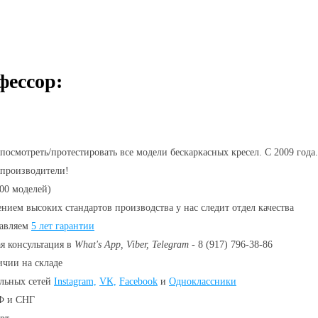
ессор:
посмотреть/протестировать все модели бескаркасных кресел. С 2009 года.
 производители!
00 моделей)
нием высоких стандартов производства у нас следит отдел качества
тавляем
5 лет гарантии
я консультация в
What's App, Viber, Telegram
- 8 (917) 796-38-86
личии
на складе
льных сетей
Instagram,
VK,
Facebook
и
Одноклассники
РФ и СНГ