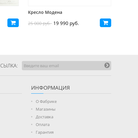
Кресло Модена
Кресло
19 990 руб.
25 000 руб.
25 000 р
СЫЛКА:
ИНФОРМАЦИЯ
О Фабрике
Магазины
Доставка
Оплата
Гарантия