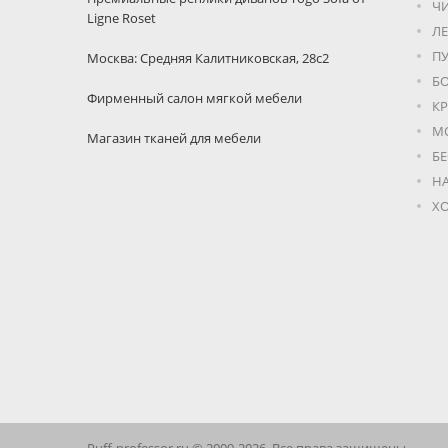
Ч
Ligne Roset
Л
П
Москва: Средняя Калитниковская, 28с2
Б
Фирменный салон мягкой мебели
КР
М
Магазин тканей для мебели
Б
Н
Х