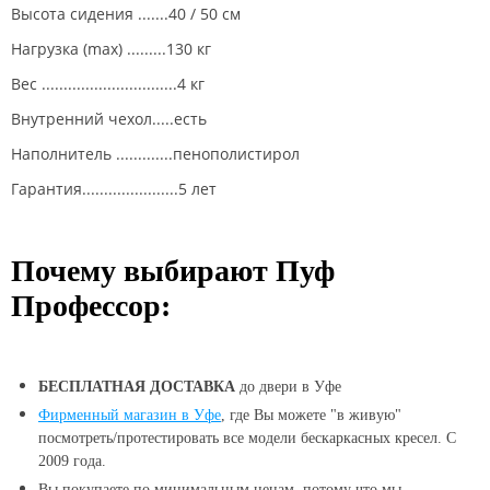
Высота сидения .......40 / 50 см
Нагрузка (max) .........130 кг
Вес ...............................4 кг
Внутренний чехол.....есть
Наполнитель .............пенополистирол
Гарантия......................5 лет
Почему выбирают Пуф
Профессор:
БЕСПЛАТНАЯ ДОСТАВКА
до двери в Уфе
Фирменный магазин в Уфе
, где Вы можете "в живую"
посмотреть/протестировать все модели бескаркасных кресел. С
2009 года.
Вы покупаете по минимальным ценам, потому что мы