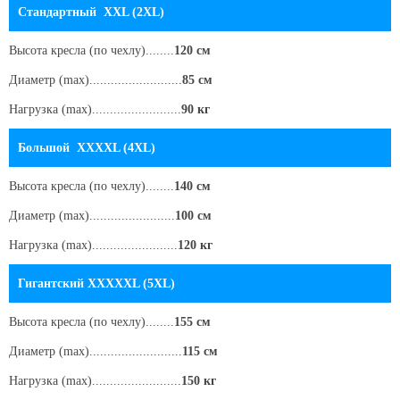
Стандартный XXL (2XL)
Высота кресла
(по чехлу)
........
120 см
Диаметр (max)..........................
85 см
Нагрузка (max).........................
90 кг
Большой XXXXL (4XL)
Высота кресла
(по чехлу)
........
140 см
Диаметр (max)........................
100 см
Нагрузка (max)........................
120 кг
Гигантский XXXXXL (5XL)
Высота кресла
(по чехлу)
........
155 см
Диаметр (max)..........................
115 см
Нагрузка (max).........................
150 кг