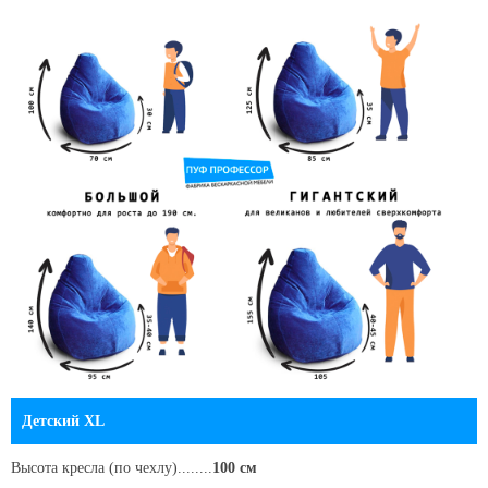
Детский XL
Высота кресла
(по чехлу)
........
100 см