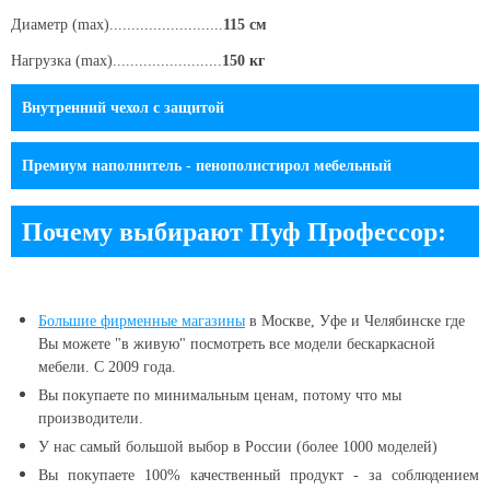
Диаметр (max)..........................
115 см
Нагрузка (max).........................
150 кг
Внутренний чехол c защитой
Премиум наполнитель - пенополистирол мебельный
Почему выбирают Пуф Профессор:
Большие
фирменные магазины
в Москве, Уфе и Челябинске
где
Вы можете "в живую" посмотреть все модели бескаркасной
мебели. С 2009 года.
Вы покупаете по минимальным ценам, потому что мы
производители.
У нас самый большой выбор в России (более 1000 моделей)
Вы покупаете 100% качественный продукт - за соблюдением