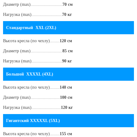
Диаметр (max)..........................
70 см
Нагрузка (max).........................
70 кг
Стандартный XXL (2XL)
Высота кресла
(по чехлу)
........
120 см
Диаметр (max)..........................
85 см
Нагрузка (max).........................
90 кг
Большой XXXXL (4XL)
Высота кресла
(по чехлу)
........
140 см
Диаметр (max)........................
100 см
Нагрузка (max)........................
120 кг
Гигантский XXXXXL (5XL)
Высота кресла
(по чехлу)
........
155 см