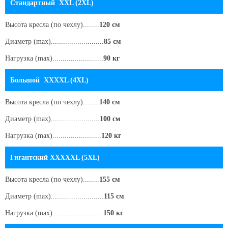
Стандартный XXL (2XL)
Высота кресла
(по чехлу)
........
120 см
Диаметр (max)..........................
85 см
Нагрузка (max).........................
90 кг
Большой XXXXL (4XL)
Высота кресла
(по чехлу)
........
140 см
Диаметр (max)........................
100 см
Нагрузка (max)........................
120 кг
Гигантский XXXXXL (5XL)
Высота кресла
(по чехлу)
........
155 см
Диаметр (max)..........................
115 см
Нагрузка (max).........................
150 кг