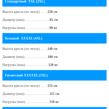
Стандартный XXL (2XL)
Высота кресла
(по чехлу)
........
120 см
Диаметр (max)..........................
85 см
Нагрузка (max).........................
90 кг
Большой XXXXL (4XL)
Высота кресла
(по чехлу)
........
140 см
Диаметр (max)........................
100 см
Нагрузка (max)........................
120 кг
Гигантский XXXXXL (5XL)
Высота кресла
(по чехлу)
........
155 см
Диаметр (max)..........................
115 см
Нагрузка (max).........................
150 кг