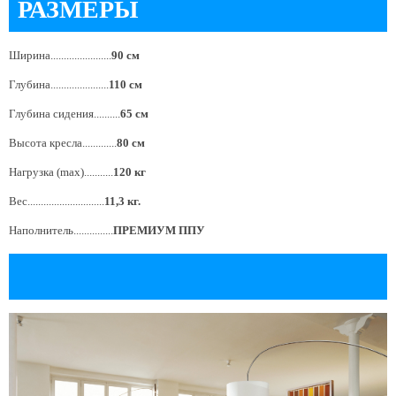
РАЗМЕРЫ
Ширина.......................
90 см
Глубина......................
110 см
Глубина сидения..........
65 см
Высота кресла.............
80 см
Нагрузка (max)...........
120 кг
Вес.............................
11,3 кг.
Наполнитель...............
ПРЕМИУМ ППУ