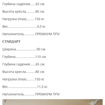
Глубина сидения......65 см
Высота кресла..........80 см
Нагрузка (max).........150 кг
Вес...............................9,3 кг.
Наполнитель............ПРЕМИУМ ППУ
СТАНДАРТ
Ширина......................90 см
Глубина.....................110 см
Глубина сидения......65 см
Высота кресла..........80 см
Нагрузка (max).........150 кг
Вес...............................11,3 кг.
Наполнитель............ПРЕМИУМ ППУ