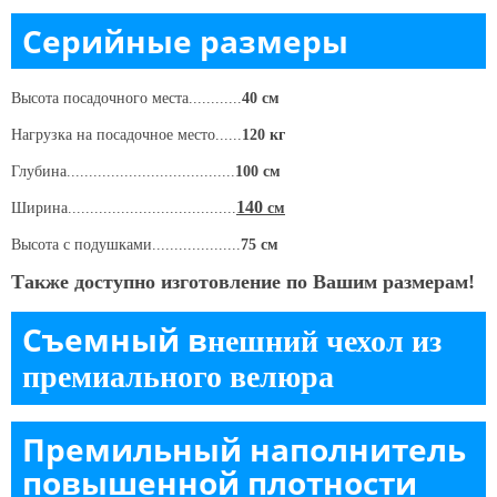
Серийные размеры
Высота посадочного места............
40 см
Нагрузка на посадочное место......
120 кг
Глубина......................................
100 см
140
Ширина......................................
см
Высота c подушками....................
75 см
Также доступно изготовление по Вашим размерам!
Съемный в
нешний чехол из
премиального велюра
Премильный наполнитель
повышенной плотности