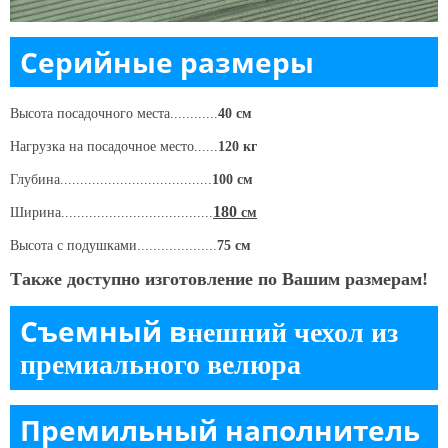
Серийные размеры
Высота посадочного места............
40 см
Нагрузка на посадочное место......
120 кг
Глубина......................................
100 см
180
Ширина......................................
см
Высота c подушками....................
75 см
Также доступно изготовление по Вашим размерам!
Съемный в
нешний чехол из
премиального велюра
Премильный наполнитель