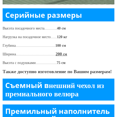
Серийные размеры
Высота посадочного места............
40 см
Нагрузка на посадочное место......
120 кг
Глубина......................................
100 см
200
Ширина......................................
см
Высота c подушками....................
75 см
Также доступно изготовление по Вашим размерам!
Съемный в
нешний чехол из
премиального велюра
Премильный наполнитель