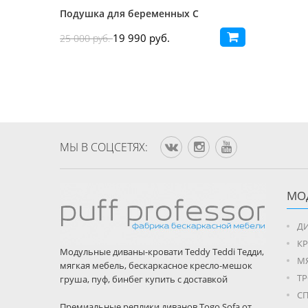
Подушка для беременных С
19 990 руб.
25 000 руб.
МЫ В CОЦСЕТЯХ:
МО
ДИ
К
Модульные диваны-кровати Teddy Teddi Тедди,
М
мягкая мебель, бескаркасное кресло-мешок
Т
груша, пуф, бинбег купить с доставкой
С
Премиальные реплики диванов Togo Sofa от