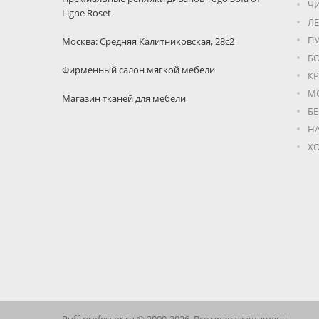
Ч
Ligne Roset
Л
П
Москва: Средняя Калитниковская, 28с2
Б
Фирменный салон мягкой мебели
КР
М
Магазин тканей для мебели
Б
Н
Х