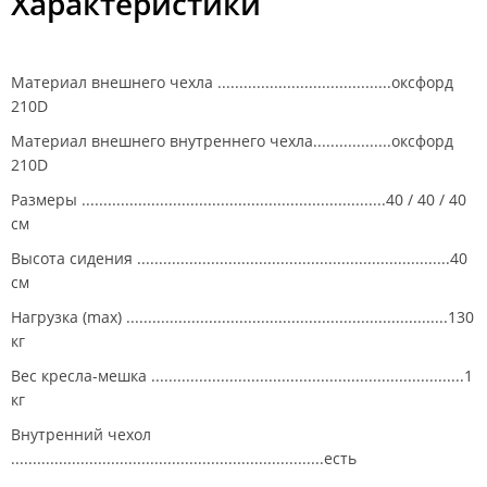
Характеристики
Материал внешнего чехла ........................................оксфорд
210D
Материал внешнего внутреннего чехла..................оксфорд
210D
Размеры ......................................................................40 / 40 / 40
см
Высота сидения ........................................................................40
см
Нагрузка (max) ..........................................................................130
кг
Вес кресла-мешка ........................................................................1
кг
Внутренний чехол
........................................................................есть