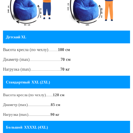
Детский XL
Высота кресла
(по чехлу)
........
100 см
Диаметр (max)..........................
70 см
Нагрузка (max).........................
70 кг
Стандартный XXL (2XL)
Высота кресла
(по чехлу)
........
120 см
Диаметр (max)..........................
85 см
Нагрузка (max).........................
90 кг
Большой XXXXL (4XL)