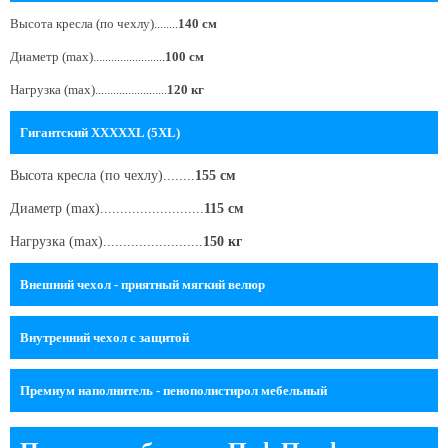
Высота кресла
(по чехлу)
........
140 см
Диаметр (max)........................
100 см
Нагрузка (max)........................
120 кг
Гигантский XXXXXL (5XL)
Высота кресла
(по чехлу)
........
155 см
Диаметр (max)..........................
115 см
Нагрузка (max).........................
150 кг
Внешний чехол - приятный мягкий велюр
Внутренний чехол c защитой
Премиум наполнитель - пенополистирол мебельный