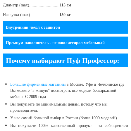
Диаметр (max)..........................
115 см
Нагрузка (max).........................
150 кг
Внутренний чехол c защитой
Премиум наполнитель - пенополистирол мебельный
Почему выбирают Пуф Профессор:
Большие
фирменные магазины
в Москве, Уфе и Челябинске
где
Вы можете "в живую" посмотреть все модели бескаркасной
мебели. С 2009 года.
Вы покупаете по минимальным ценам, потому что мы
производители.
У нас самый большой выбор в России (более 1000 моделей)
Вы покупаете 100% качественный продукт - за соблюдением