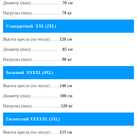
Диаметр (max)..........................
70 см
Нагрузка (max).........................
70 кг
Стандартный XXL (2XL)
Высота кресла
(по чехлу)
........
120 см
Диаметр (max)..........................
85 см
Нагрузка (max).........................
90 кг
Большой XXXXL (4XL)
Высота кресла
(по чехлу)
........
140 см
Диаметр (max)........................
100 см
Нагрузка (max)........................
120 кг
Гигантский XXXXXL (5XL)
Высота кресла
(по чехлу)
........
155 см