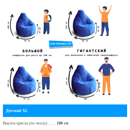
Детский XL
Высота кресла
(по чехлу)
........
100 см