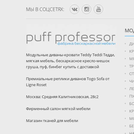
МЫ В CОЦСЕТЯХ:
МО
ДИ
К
Модульные диваны-кровати Teddy Teddi Тедди,
М
мягкая мебель, бескаркасное кресло-мешок
Т
груша, пуф, бинбег купить с доставкой
С
Премиальные реплики диванов Togo Sofa от
Ч
Ligne Roset
Л
П
Москва: Средняя Калитниковская, 28с2
Б
Фирменный салон мягкой мебели
КР
М
Магазин тканей для мебели
Б
Н