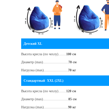
Детский XL
Высота кресла
(по чехлу)
........
100 см
Диаметр (max)..........................
70 см
Нагрузка (max).........................
70 кг
Стандартный XXL (2XL)
Высота кресла
(по чехлу)
........
120 см
Диаметр (max)..........................
85 см
Нагрузка (max).........................
90 кг