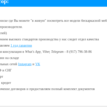
ор:
инске
где Вы можете "в живую" посмотреть все модели бескаркасной мебе
производители.
елей)
нием высоких стандартов производства у нас следит отдел качества
тавляем
1 год гарантии
я консультация в
What's App, Viber, Telegram
- 8 (917) 796-38-86
чии
на складе
льных сетей
Instagram
и
VK
РФ и СНГ
рт
 кредит
ючение договоров и предоставляем полный комплект документов