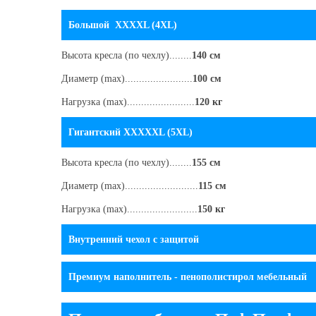
Большой XXXXL (4XL)
Высота кресла
(по чехлу)
........
140 см
Диаметр (max)........................
100 см
Нагрузка (max)........................
120 кг
Гигантский XXXXXL (5XL)
Высота кресла
(по чехлу)
........
155 см
Диаметр (max)..........................
115 см
Нагрузка (max).........................
150 кг
Внутренний чехол c защитой
Премиум наполнитель - пенополистирол мебельный